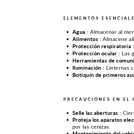
ELEMENTOS ESENCIALE
Agua
:
Almacenar al meno
Alimentos
:
Almacene ali
Protección respiratoria
Protección ocular
:
Las 
Herramientas de comun
Iluminación
:
Linternas
c
Botiquín de primeros aux
PRECAUCIONES EN EL 
Selle las aberturas
:
Cier
Proteja los aparatos ele
por las cenizas.
Mantenimiento del vehí