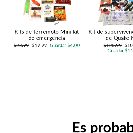
Kits de terremoto Mini kit
Kit de superviven
de emergencia
de Quake K
Precio
Precio
Precio
Pre
$23.99
$19.99
Guardar $4.00
$120.99
$10
habitual
de
habitual
de
Guardar $1
oferta
ofer
Es probab