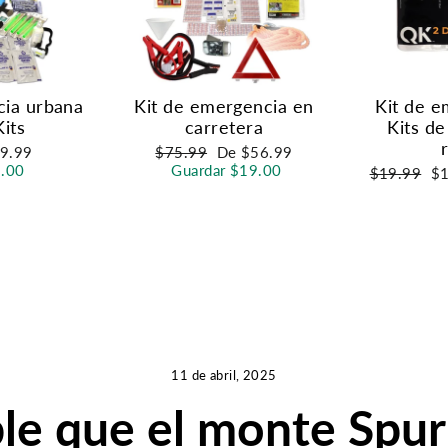
cia urbana
Kit de emergencia en
Kit de 
its
carretera
Kits de
cio
Precio
Precio
9.99
$75.99
De $56.99
habitual
de
1.00
Guardar $19.00
Precio
Pr
$19.99
$
ta
oferta
habitual
de
of
11 de abril, 2025
le que el monte Spur