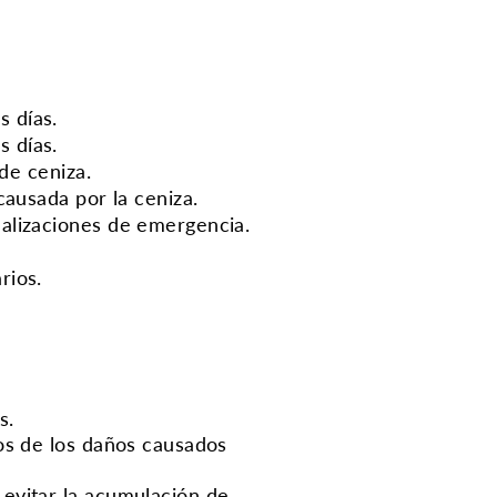
s días.
s días.
 de ceniza.
causada por la ceniza.
tualizaciones de emergencia.
rios.
s.
os de los daños causados
 evitar la acumulación de