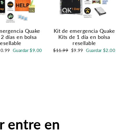
emergencia Quake
Kit de emergencia Quake
 2 días en bolsa
Kits de 1 día en bolsa
resellable
resellable
ecio
Precio
Precio
10.99
Guardar $9.00
$11.99
$9.99
Guardar $2.00
habitual
de
erta
oferta
r entre en