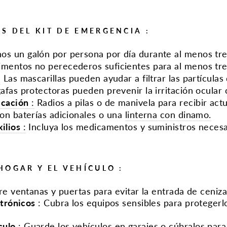
S DEL KIT DE EMERGENCIA
:
s un galón por persona por día durante al menos tre
mentos no perecederos suficientes para al menos tre
:
Las mascarillas pueden ayudar a filtrar las partículas
gafas protectoras pueden prevenir la irritación ocular 
icación
:
Radios a pilas o de manivela para recibir ac
on baterías adicionales o una
linterna con dinamo.
ilios
:
Incluya los medicamentos y suministros necesa
HOGAR Y EL VEHÍCULO
:
re ventanas y puertas para evitar la entrada de ceniza
ctrónicos
:
Cubra los equipos sensibles para protegerl
culo
:
Guarde los vehículos en garajes o cúbralos para