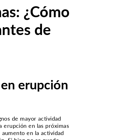
nas: ¿Cómo
antes de
 en erupción
gnos de mayor actividad
una erupción en las próximas
 aumento en la actividad
án.
Si bien no se puede