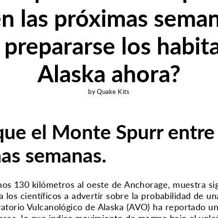
en las próximas sema
prepararse los habit
Alaska ahora?
by Quake Kits
que el Monte Spurr entre
mas semanas.
nos 130 kilómetros al oeste de Anchorage, muestra si
 a los científicos a advertir sobre la probabilidad de 
atorio Vulcanológico de Alaska (AVO) ha reportado un
gases, lo que indica movimiento de magma bajo el volc