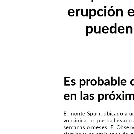
erupción 
pueden 
Es probable 
en las próxi
El monte Spurr, ubicado a u
volcánica, lo que ha llevado
semanas o meses.
El Observ
sísmica y las emisiones de 