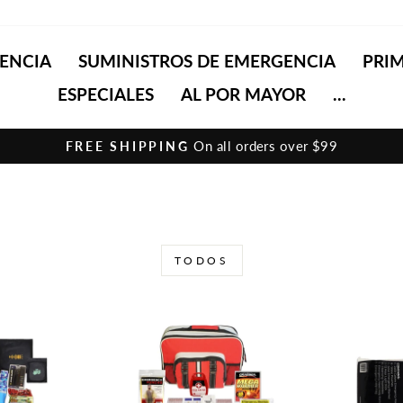
GENCIA
SUMINISTROS DE EMERGENCIA
PRIM
ESPECIALES
AL POR MAYOR
...
On all orders over $99
FREE SHIPPING
diapositivas
pausa
TODOS