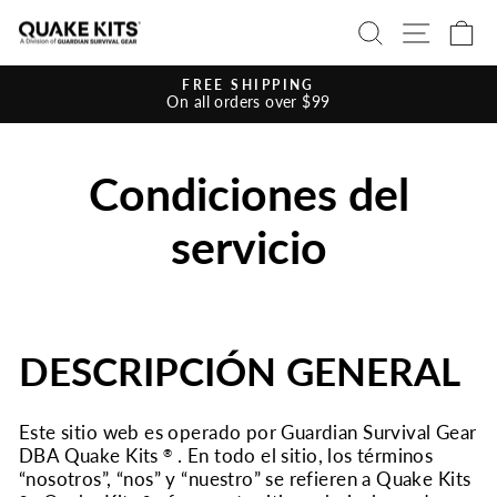
Ir
BUSCAR
NAVE
C
directamente
al
contenido
FREE SHIPPING
On all orders over $99
diapositivas
pausa
Condiciones del
servicio
DESCRIPCIÓN GENERAL
Este sitio web es operado por Guardian Survival Gear
DBA Quake Kits
. En todo el sitio, los términos
®
“nosotros”, “nos” y “nuestro” se refieren a Quake Kits